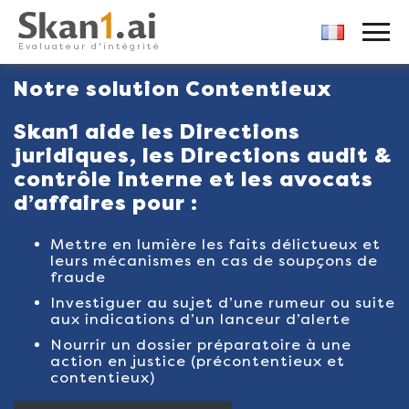
Skan1
PRIMARY MENU
Evaluateur d'intégrité
Skip
Notre solution Contentieux
to
content
Skan1 aide les Directions
juridiques, les Directions audit &
contrôle interne et les avocats
d’affaires pour :
Mettre en lumière les faits délictueux et
leurs mécanismes en cas de soupçons de
fraude
Investiguer au sujet d’une rumeur ou suite
aux indications d’un lanceur d’alerte
Nourrir un dossier préparatoire à une
action en justice (précontentieux et
contentieux)