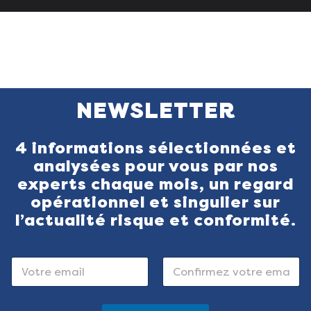
NEWSLETTER
4 informations sélectionnées et
analysées pour vous par nos
experts chaque mois, un regard
opérationnel et singulier sur
l’actualité risque et conformité.
E
E
-
-
m
m
E-mail
a
Confirmez l’e-
a
mail
i