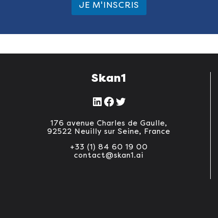
i
JE M'INSCRIS
l
l
E
*
-
m
a
i
l
E
Skan1
-
m
a
LinkedIn
Facebook
Twitter
i
l
176 avenue Charles de Gaulle,
92522 Neuilly sur Seine, France
+33 (1) 84 60 19 00
contact@skan1.ai