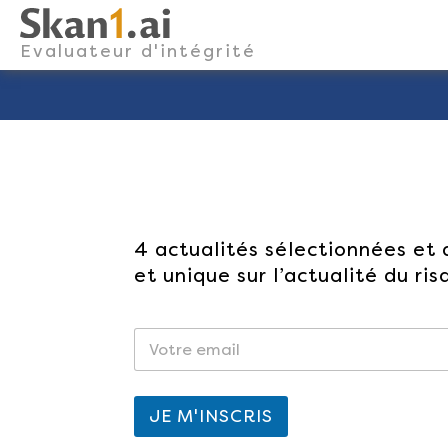
Skan1
Evaluateur d'intégrité
Skip
to
content
4 actualités sélectionnées et
et unique sur l’actualité du ri
E
E
-
-
m
m
E-mail
a
a
i
i
JE M'INSCRIS
l
l
*