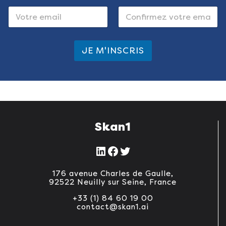
E
E
-
-
m
m
E-mail
a
Confirmez l’e-
a
mail
i
i
JE M'INSCRIS
l
l
*
*
*
Skan1
LinkedIn
Facebook
Twitter
176 avenue Charles de Gaulle,
92522 Neuilly sur Seine, France
+33 (1) 84 60 19 00
contact@skan1.ai