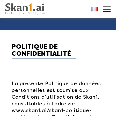
Skan1
PRIMARY MENU
Evaluateur d'intégrité
Skip
to
content
POLITIQUE DE
CONFIDENTIALITÉ
La présente Politique de données
personnelles est soumise aux
Conditions d’utilisation de Skan1,
consultables à l’adresse
www.skan1.ai/skan1-politique-